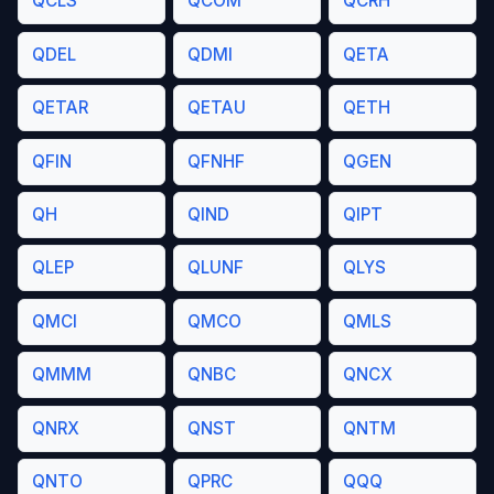
QCLS
QCOM
QCRH
QDEL
QDMI
QETA
QETAR
QETAU
QETH
QFIN
QFNHF
QGEN
QH
QIND
QIPT
QLEP
QLUNF
QLYS
QMCI
QMCO
QMLS
QMMM
QNBC
QNCX
QNRX
QNST
QNTM
QNTO
QPRC
QQQ